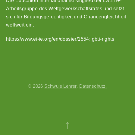
Die Education International ist Mitglied der LSBTI+-
VORHERIGE
NÄ
Arbeitsgruppe des Weltgewerkschaftsrates und setzt
sich für Bildungsgerechtigkeit und Chancengleichheit
weltweit ein.
https://www.ei-ie.org/en/dossier/1554:lgbti-rights
© 2026
Schwule Lehrer
.
Datenschutz.
Theme by
FORQY
Back to Top