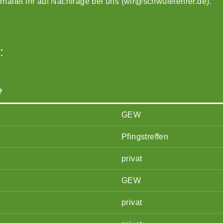
erhaltet ihr auf Nachfrage bei uns (
wir@schwulelehrer.de
).
:
?
GEW
Pfingstreffen
privat
GEW
privat